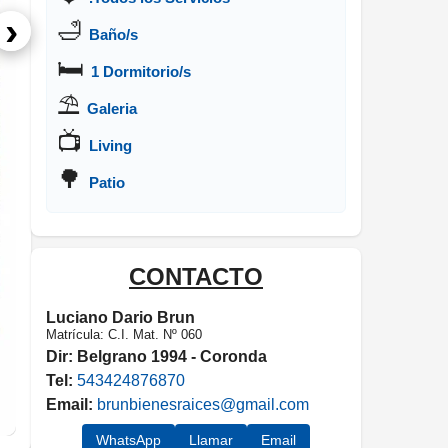
›
🛁
Baño/s
🛏️
1 Dormitorio/s
⛱️
Galeria
📺
Living
🌳
Patio
CONTACTO
Luciano Dario Brun
Matrícula: C.I. Mat. Nº 060
Dir:
Belgrano 1994 - Coronda
Tel:
543424876870
Email:
brunbienesraices@gmail.com
WhatsApp
Llamar
Email