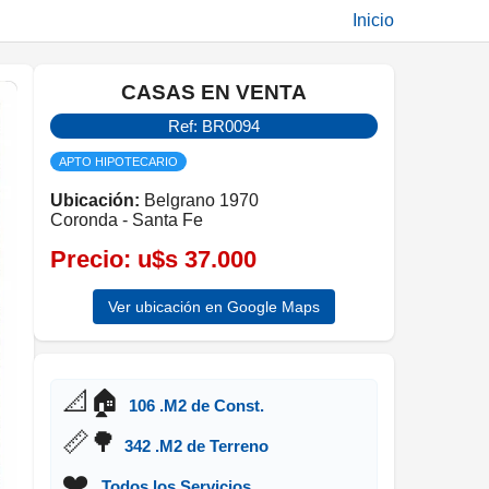
Inicio
CASAS EN VENTA
Ref: BR0094
APTO HIPOTECARIO
Ubicación:
Belgrano 1970
Coronda - Santa Fe
Precio:
u$s 37.000
Ver ubicación en Google Maps
📐🏠
106 .M2 de Const.
📏🌳
342 .M2 de Terreno
❤️
.Todos los Servicios