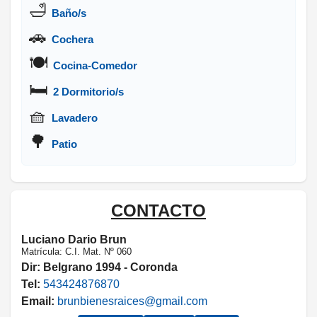
🛁
Baño/s
🚗
Cochera
🍽️
Cocina-Comedor
🛏️
2 Dormitorio/s
🧺
Lavadero
🌳
Patio
CONTACTO
Luciano Dario Brun
Matrícula: C.I. Mat. Nº 060
Dir:
Belgrano 1994 - Coronda
Tel:
543424876870
Email:
brunbienesraices@gmail.com